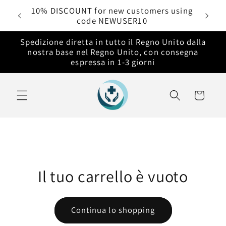
Vai
rdini
10% DISCOUNT for new customers using
direttamente
code NEWUSER10
ai contenuti
Spedizione diretta in tutto il Regno Unito dalla
nostra base nel Regno Unito, con consegna
espressa in 1-3 giorni
Carrello
Il tuo carrello è vuoto
Continua lo shopping