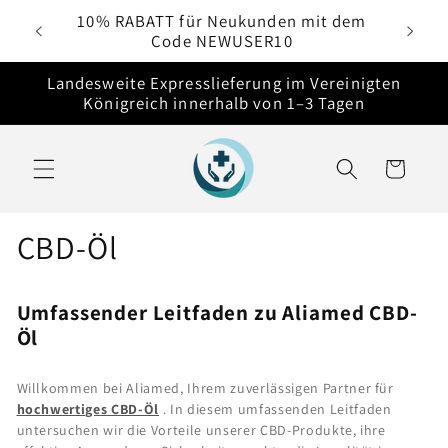
Direkt
e
10% RABATT für Neukunden mit dem
zum
Code NEWUSER10
Inhalt
Landesweite Expresslieferung im Vereinigten
Königreich innerhalb von 1–3 Tagen
Warenkorb
CBD-Öl
Umfassender Leitfaden zu Aliamed CBD-
Öl
Willkommen bei Aliamed, Ihrem zuverlässigen Partner für
hochwertiges CBD-Öl
. In diesem umfassenden Leitfaden
untersuchen wir die Vorteile unserer CBD-Produkte, ihre