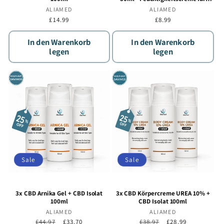
trockene Hände
Anbieter:
ALIAMED
Anbieter:
ALIAMED
Normaler
£14.99
Normaler
£8.99
Preis
Preis
In den Warenkorb
In den Warenkorb
legen
legen
Sale
Sale
3x CBD Arnika Gel + CBD Isolat
3x CBD Körpercreme UREA 10% +
100ml
CBD Isolat 100ml
Anbieter:
ALIAMED
Anbieter:
ALIAMED
Normaler
£44.97
Verkaufspreis
£33.70
Normaler
£38.97
Verkaufspreis
£28.99