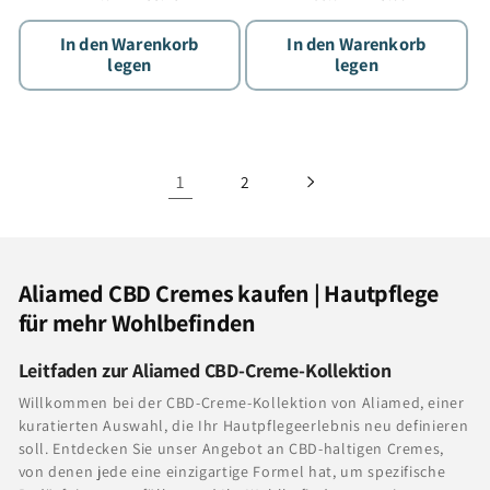
Preis
Preis
In den Warenkorb
In den Warenkorb
legen
legen
1
2
K
Aliamed CBD Cremes kaufen | Hautpflege
a
für mehr Wohlbefinden
t
Leitfaden zur Aliamed CBD-Creme-Kollektion
e
Willkommen bei der CBD-Creme-Kollektion von Aliamed, einer
g
kuratierten Auswahl, die Ihr Hautpflegeerlebnis neu definieren
o
soll. Entdecken Sie unser Angebot an CBD-haltigen Cremes,
r
von denen jede eine einzigartige Formel hat, um spezifische