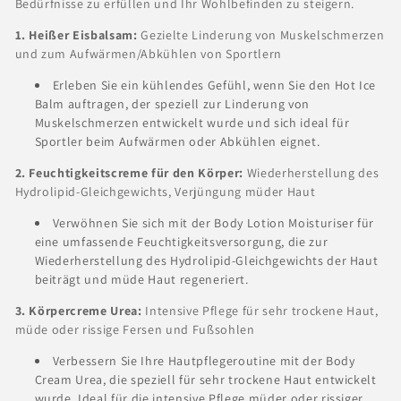
i
Bedürfnisse zu erfüllen und Ihr Wohlbefinden zu steigern.
e
1. Heißer Eisbalsam:
Gezielte Linderung von Muskelschmerzen
:
und zum Aufwärmen/Abkühlen von Sportlern
Erleben Sie ein kühlendes Gefühl, wenn Sie den Hot Ice
Balm auftragen, der speziell zur Linderung von
Muskelschmerzen entwickelt wurde und sich ideal für
Sportler beim Aufwärmen oder Abkühlen eignet.
2. Feuchtigkeitscreme für den Körper:
Wiederherstellung des
Hydrolipid-Gleichgewichts, Verjüngung müder Haut
Verwöhnen Sie sich mit der Body Lotion Moisturiser für
eine umfassende Feuchtigkeitsversorgung, die zur
Wiederherstellung des Hydrolipid-Gleichgewichts der Haut
beiträgt und müde Haut regeneriert.
3. Körpercreme Urea:
Intensive Pflege für sehr trockene Haut,
müde oder rissige Fersen und Fußsohlen
Verbessern Sie Ihre Hautpflegeroutine mit der Body
Cream Urea, die speziell für sehr trockene Haut entwickelt
wurde. Ideal für die intensive Pflege müder oder rissiger