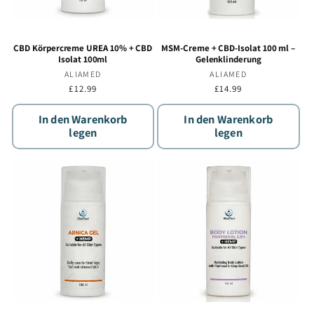
CBD Körpercreme UREA 10% + CBD
MSM-Creme + CBD-Isolat 100 ml –
Isolat 100ml
Gelenklinderung
Anbieter:
ALIAMED
Anbieter:
ALIAMED
Normaler
£12.99
Normaler
£14.99
Preis
Preis
In den Warenkorb
In den Warenkorb
legen
legen