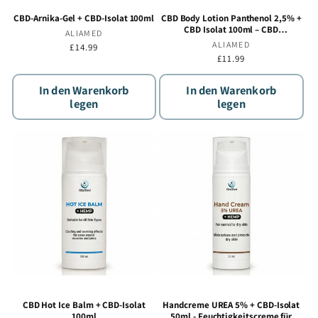
CBD-Arnika-Gel + CBD-Isolat 100ml
CBD Body Lotion Panthenol 2,5% +
CBD Isolat 100ml – CBD
Anbieter:
ALIAMED
Feuchtigkeitscreme
Anbieter:
ALIAMED
Normaler
£14.99
Preis
Normaler
£11.99
Preis
In den Warenkorb
In den Warenkorb
legen
legen
CBD Hot Ice Balm + CBD-Isolat
Handcreme UREA 5% + CBD-Isolat
100ml
50ml - Feuchtigkeitscreme für