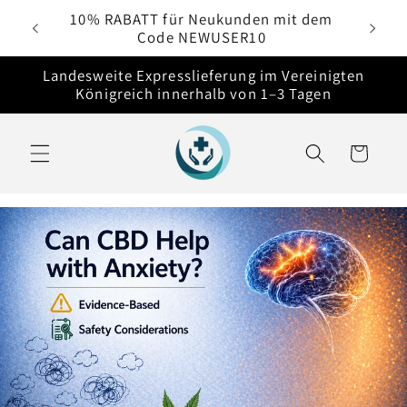
Direkt
e
10% RABATT für Neukunden mit dem
zum
Code NEWUSER10
Inhalt
Landesweite Expresslieferung im Vereinigten
Königreich innerhalb von 1–3 Tagen
Warenkorb