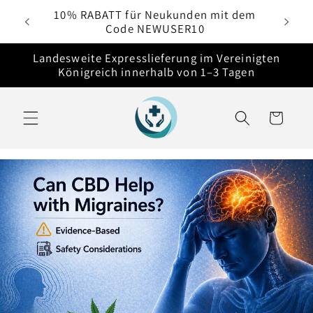
Direkt
e
10% RABATT für Neukunden mit dem
zum
Code NEWUSER10
Inhalt
Landesweite Expresslieferung im Vereinigten
Königreich innerhalb von 1–3 Tagen
Warenkorb