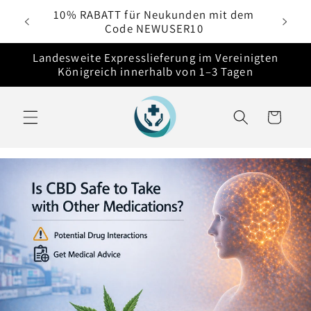
Direkt
e
10% RABATT für Neukunden mit dem
zum
Code NEWUSER10
Inhalt
Landesweite Expresslieferung im Vereinigten
Königreich innerhalb von 1–3 Tagen
Warenkorb